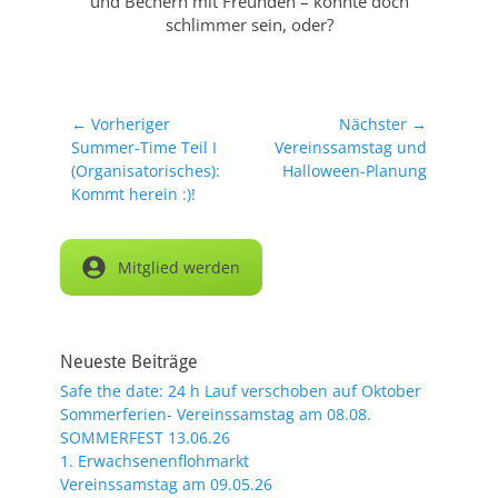
und Bechern mit Freunden – könnte doch
schlimmer sein, oder?
Beitragsnavigation
← Vorheriger
Nächster →
Vorheriger
Nächster
Summer-Time Teil I
Vereinssamstag und
Beitrag:
Beitrag:
(Organisatorisches):
Halloween-Planung
Kommt herein :)!
Mitglied werden
Neueste Beiträge
Safe the date: 24 h Lauf verschoben auf Oktober
Sommerferien- Vereinssamstag am 08.08.
SOMMERFEST 13.06.26
1. Erwachsenenflohmarkt
Vereinssamstag am 09.05.26