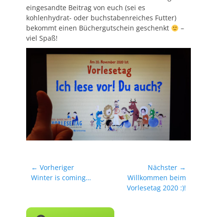
eingesandte Beitrag von euch (sei es
kohlenhydrat- oder buchstabenreiches Futter)
bekommt einen Büchergutschein geschenkt
–
viel Spaß!
Beitragsnavigation
← Vorheriger
Nächster →
Vorheriger
Nächster
Winter is coming…
Willkommen beim
Beitrag:
Beitrag:
Vorlesetag 2020 :)!