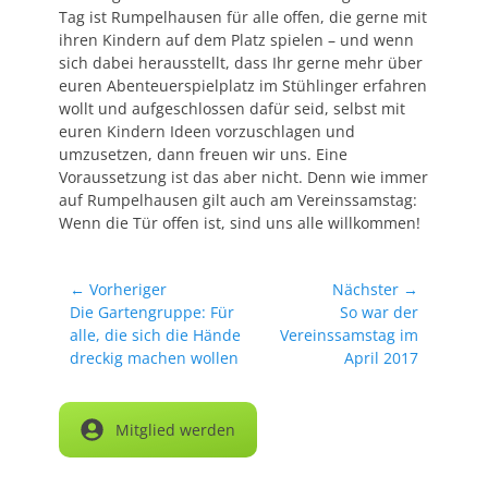
Tag ist Rumpelhausen für alle offen, die gerne mit
ihren Kindern auf dem Platz spielen – und wenn
sich dabei herausstellt, dass Ihr gerne mehr über
euren Abenteuerspielplatz im Stühlinger erfahren
wollt und aufgeschlossen dafür seid, selbst mit
euren Kindern Ideen vorzuschlagen und
umzusetzen, dann freuen wir uns. Eine
Voraussetzung ist das aber nicht. Denn wie immer
auf Rumpelhausen gilt auch am Vereinssamstag:
Wenn die Tür offen ist, sind uns alle willkommen!
Beitragsnavigation
← Vorheriger
Nächster →
Vorheriger
Nächster
Die Gartengruppe: Für
So war der
Beitrag:
Beitrag:
alle, die sich die Hände
Vereinssamstag im
dreckig machen wollen
April 2017
Mitglied werden