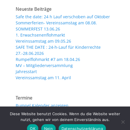
Neueste Beiträge
Safe the date: 24 h Lauf verschoben auf Oktober
Sommerferien- Vereinssamstag am 08.08.
SOMMERFEST 13.06.26
1. Erwachsenenflohmarkt
Vereinssamstag am 09.05.26
SAFE THE DATE : 24-h-Lauf für Kinderrechte
27.-28.06.2026
Rumpelflohmarkt #7 am 18.04.26
MV – Mitgliederversammlung
Jahresstart
Vereinssamstag am 11. April
Termine
Rumpel Kalender anzeigen
Diese Website benutzt Cookies. Wenn du die Website weiter
nutzt, gehen wir von deinem Einverständnis aus.
Copyright © 2026
. Alle Rechte vorbehalten.
Impressum/Datenschutz
| Catch Responsive von
Catch
OK
Nein
Datenschutzerklärung