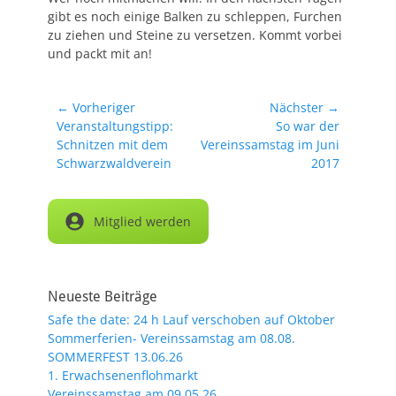
gibt es noch einige Balken zu schleppen, Furchen
zu ziehen und Steine zu versetzen. Kommt vorbei
und packt mit an!
Beitragsnavigation
← Vorheriger
Nächster →
Vorheriger
Nächster
Veranstaltungstipp:
So war der
Beitrag:
Beitrag:
Schnitzen mit dem
Vereinssamstag im Juni
Schwarzwaldverein
2017
Mitglied werden
Neueste Beiträge
Safe the date: 24 h Lauf verschoben auf Oktober
Sommerferien- Vereinssamstag am 08.08.
SOMMERFEST 13.06.26
1. Erwachsenenflohmarkt
Vereinssamstag am 09.05.26