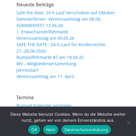
Neueste Beiträge
Safe the date: 24 h Lauf verschoben auf Oktober
Sommerferien- Vereinssamstag am 08.08.
SOMMERFEST 13.06.26
1. Erwachsenenflohmarkt
Vereinssamstag am 09.05.26
SAFE THE DATE : 24-h-Lauf für Kinderrechte
27.-28.06.2026
Rumpelflohmarkt #7 am 18.04.26
MV – Mitgliederversammlung
Jahresstart
Vereinssamstag am 11. April
Termine
Rumpel Kalender anzeigen
Diese Website benutzt Cookies. Wenn du die Website weiter
nutzt, gehen wir von deinem Einverständnis aus.
Copyright © 2026
. Alle Rechte vorbehalten.
Impressum/Datenschutz
| Catch Responsive von
Catch
OK
Nein
Datenschutzerklärung
Themes