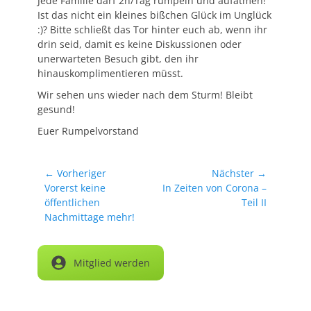
Jede Familie darf 2h/Tag rumpeln und aufatmen!
Ist das nicht ein kleines bißchen Glück im Unglück
:)? Bitte schließt das Tor hinter euch ab, wenn ihr
drin seid, damit es keine Diskussionen oder
unerwarteten Besuch gibt, den ihr
hinauskomplimentieren müsst.
Wir sehen uns wieder nach dem Sturm! Bleibt
gesund!
Euer Rumpelvorstand
Beitragsnavigation
← Vorheriger
Nächster →
Vorheriger
Nächster
Vorerst keine
In Zeiten von Corona –
Beitrag:
Beitrag:
öffentlichen
Teil II
Nachmittage mehr!
Mitglied werden