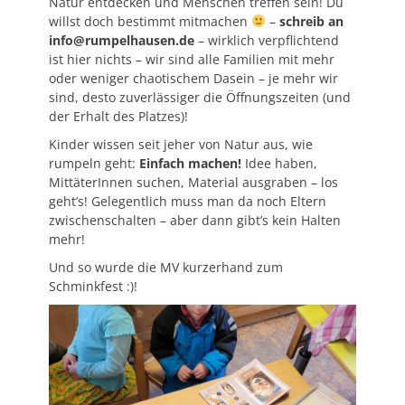
Natur entdecken und Menschen treffen sein! Du
willst doch bestimmt mitmachen
–
schreib an
info@rumpelhausen.de
– wirklich verpflichtend
ist hier nichts – wir sind alle Familien mit mehr
oder weniger chaotischem Dasein – je mehr wir
sind, desto zuverlässiger die Öffnungszeiten (und
der Erhalt des Platzes)!
Kinder wissen seit jeher von Natur aus, wie
rumpeln geht:
Einfach machen!
Idee haben,
MittäterInnen suchen, Material ausgraben – los
geht’s! Gelegentlich muss man da noch Eltern
zwischenschalten – aber dann gibt’s kein Halten
mehr!
Und so wurde die MV kurzerhand zum
Schminkfest :)!