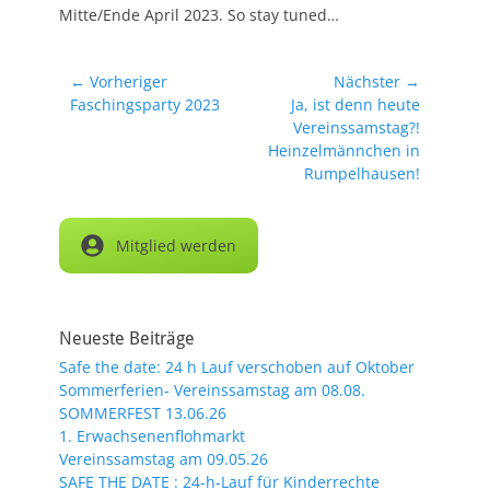
Mitte/Ende April 2023. So stay tuned…
Beitragsnavigation
← Vorheriger
Nächster →
Vorheriger
Nächster
Faschingsparty 2023
Ja, ist denn heute
Beitrag:
Beitrag:
Vereinssamstag?!
Heinzelmännchen in
Rumpelhausen!
Mitglied werden
Neueste Beiträge
Safe the date: 24 h Lauf verschoben auf Oktober
Sommerferien- Vereinssamstag am 08.08.
SOMMERFEST 13.06.26
1. Erwachsenenflohmarkt
Vereinssamstag am 09.05.26
SAFE THE DATE : 24-h-Lauf für Kinderrechte