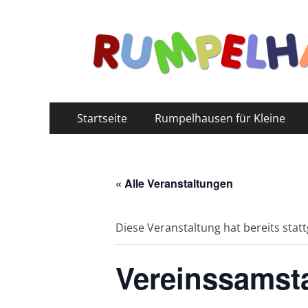
Primäres
Zum
Startseite
Rumpelhausen für Kleine
Inhalt
Menü
springen
« Alle Veranstaltungen
Diese Veranstaltung hat bereits stat
Vereinssamst