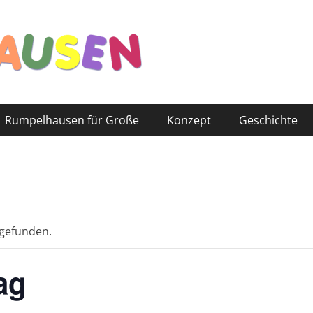
Rumpelhausen für Große
Konzept
Geschichte
tgefunden.
ag