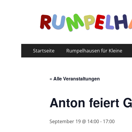
Primäres
Zum
Startseite
Rumpelhausen für Kleine
Inhalt
Menü
springen
« Alle Veranstaltungen
Anton feiert 
September 19 @ 14:00
-
17:00